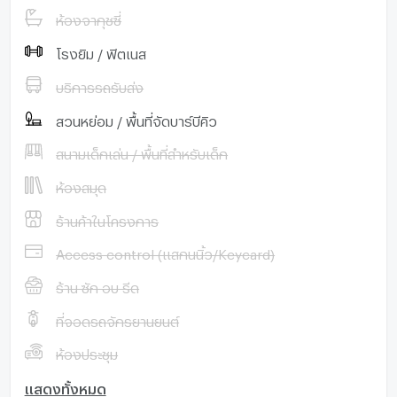
ห้องจากุชซี่
โรงยิม / ฟิตเนส
บริการรถรับส่ง
สวนหย่อม / พื้นที่จัดบาร์บีคิว
สนามเด็กเล่น / พื้นที่สำหรับเด็ก
ห้องสมุด
ร้านค้าในโครงการ
Access control (แสกนนิ้ว/Keycard)
ร้าน ซัก อบ รีด
ที่จอดรถจักรยานยนต์
ห้องประชุม
แสดงทั้งหมด