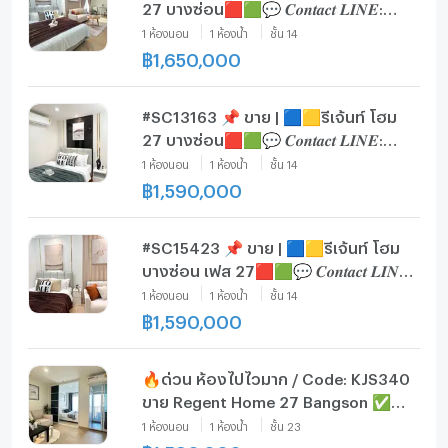
27 บางซ่อน​🟥🟩💬 𝑪𝒐𝒏𝒕𝒂𝒄𝒕 𝑳𝑰𝑵𝑬:
@𝒔𝒆𝒄𝒓𝒆𝒕𝒑𝒓𝒐𝒑𝒆𝒓𝒕𝒚 🔥✨
1
ห้องนอน
1
ห้องน้ำ
ชั้น
14
฿
1,650,000
#SC13163​​ 📌 ขาย | 🟦🟨รีเจ้นท์ โฮม
27 บางซ่อน​🟥🟩💬 𝑪𝒐𝒏𝒕𝒂𝒄𝒕 𝑳𝑰𝑵𝑬:
@𝒔𝒆𝒄𝒓𝒆𝒕𝒑𝒓𝒐𝒑𝒆𝒓𝒕𝒚 🔥✨
1
ห้องนอน
1
ห้องน้ำ
ชั้น
14
฿
1,590,000
#SC15423 📌 ขาย | 🟦🟨รีเจ้นท์ โฮม
บางซ่อน เฟส 27🟥🟩💬 𝑪𝒐𝒏𝒕𝒂𝒄𝒕 𝑳𝑰𝑵𝑬:
@𝒔𝒆𝒄𝒓𝒆𝒕𝒑𝒓𝒐𝒑𝒆𝒓𝒕𝒚 🔥✨
1
ห้องนอน
1
ห้องน้ำ
ชั้น
14
฿
1,590,000
🔥ด่วน ห้องไปไวมาก / Code: KJS340
ขาย Regent Home 27 Bangson ✅
Add Line @kjcondo (มี@ด้วยนะคะ)
1
ห้องนอน
1
ห้องน้ำ
ชั้น
23