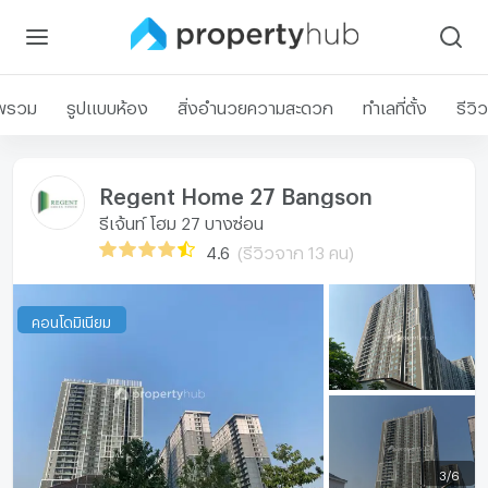
พรวม
รูปแบบห้อง
สิ่งอำนวยความสะดวก
ทำเลที่ตั้ง
รีวิว
Regent Home 27 Bangson
รีเจ้นท์ โฮม 27 บางซ่อน
4.6
(รีวิวจาก 13 คน)
คอนโดมิเนียม
3
/
6