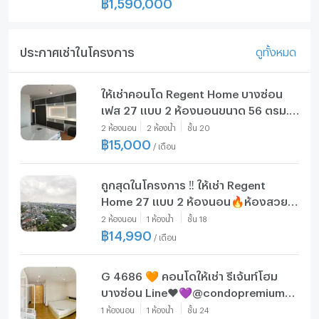
฿
1,590,000
ประกาศเช่าในโครงการ
ดูทั้งหมด
ให้เช่าคอนโด Regent Home บางซ่อน
เฟส 27 แบบ 2 ห้องนอนขนาด 56 ตรม.
ราคา 15,000 บาท
2
ห้องนอน
2
ห้องน้ำ
ชั้น
20
฿
15,000
/
เดือน
ถูกสุดในโครงการ ‼️ ให้เช่า Regent
Home 27 แบบ 2 ห้องนอน🔥ห้องสวย
เฟอร์ครบจัดเต็ม+มีเครื่องซักผ้า
2
ห้องนอน
1
ห้องน้ำ
ชั้น
18
฿
14,990
/
เดือน
G 4686 🧡 คอนโดให้เช่า รีเจ้นท์โฮม
บางซ่อน Line❤️💜@condopremium💜
❤️ว่างพร้อมอยู่⬛🟨 📞 065 695 3645
1
ห้องนอน
1
ห้องน้ำ
ชั้น
24