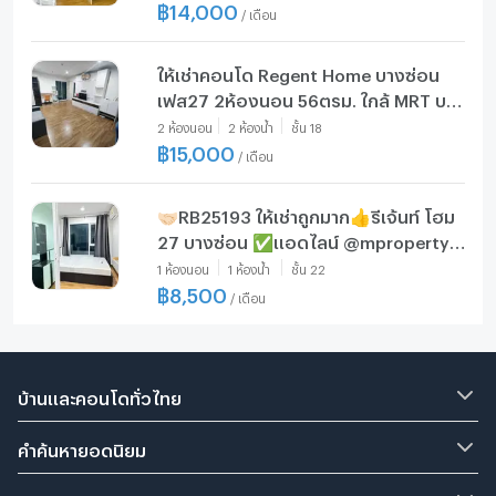
🟨⬛
฿
14,000
/
เดือน
ให้เช่าคอนโด Regent Home บางซ่อน
เฟส27 2ห้องนอน 56ตรม. ใกล้ MRT บาง
ซ่อน
2
ห้องนอน
2
ห้องน้ำ
ชั้น
18
฿
15,000
/
เดือน
🤝🏻RB25193 ให้เช่าถูกมาก👍รีเจ้นท์ โฮม
27 บางซ่อน ✅แอดไลน์ @mproperty(
มี @ ด้วย) แอดมินตอบไว
1
ห้องนอน
1
ห้องน้ำ
ชั้น
22
฿
8,500
/
เดือน
บ้านและคอนโดทั่วไทย
คำค้นหายอดนิยม