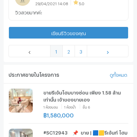
29/04/2021 14:08
5.0
วิวสวยมากค่ะ
เขียนรีวิวของคุณ
1
2
3
ประกาศขายในโครงการ
ดูทั้งหมด
ขายรีเจ้นโฮมบางซ่อน เพียง 1.58 ล้าน
เท่านั้น เจ้าของขายเอง
1
ห้องนอน
1
ห้องน้ำ
ชั้น
6
฿
1,580,000
#SC12943​ ​ 📌 ขาย | 🟦🟨รีเจ้นท์ โฮม