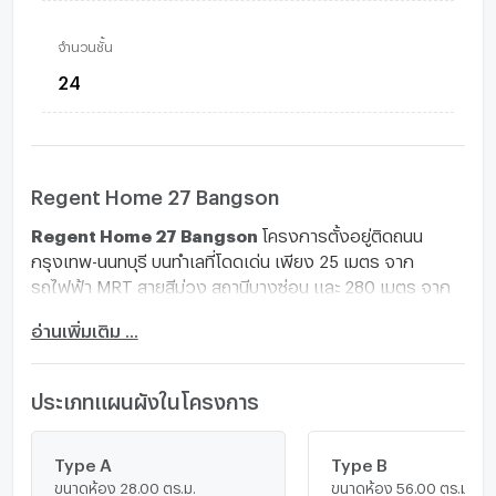
จำนวนชั้น
24
Regent Home 27 Bangson
Regent Home 27 Bangson
โครงการตั้งอยู่ติดถนน
กรุงเทพ-นนทบุรี บนทำเลที่โดดเด่น เพียง 25 เมตร จาก
รถไฟฟ้า MRT สายสีม่วง สถานีบางซ่อน และ 280 เมตร จาก
รถไฟฟ้าสายสีแดง สถานีบางซ่อน หน้าโครงการติดถนนใหญ่มี
อ่านเพิ่มเติม ...
ร้านค้าแผงลอย และตึกแถว 4.5 ชั้น ที่เปิดเป็นร้านค้า, ร้าน
อาหาร ร้านสะดวกซื้อ รวมถึงใกล้ห้างอย่าง บิ๊กซี, เทสโก้
โลตัส, ชุมทางสยามมาร์เก็ต และ โครงการ Gateway บางซื่อ
ประเภทแผนผังในโครงการ
สถานที่สำคัญใกล้เคียง
Community Mall ภายในโครงการ
Type A
MRT สายสีม่วง สถานีบางซ่อน : 25 ม.
Type B
ขนาดห้อง 28.00 ตร.ม.
ขนาดห้อง 56.00 ตร.ม.
รถไฟฟ้าสายสีแดง สถานีบางซ่อน : 280 ม.