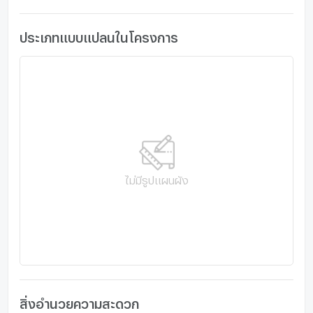
จำกัดเพียง 15 ครอบครัว และยังมีพื้นที่ของ คลับเฮาส์ ในสไตล์
โมเดิร์น ลักซ์ชัวรี่
ประเภทแบบแปลนในโครงการ
พื้นที่สีเขียวที่ให้ความสงบร่มรื่นในทุก ๆ วัน ให้คุณนิยามความ
สุข ที่เป็นตัวเอง
ไม่มีรูปแผนผัง
สิ่งอำนวยความสะดวก