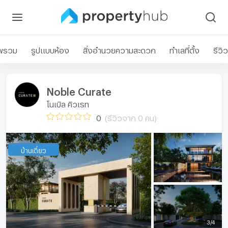
พรวม
รูปแบบห้อง
สิ่งอำนวยความสะดวก
ทำเลที่ตั้ง
รีวิว
Noble Curate
โนเบิล คิวเรท
0
(รีวิวจาก 0 คน)
บ้านเดี่ยว
3
/
4