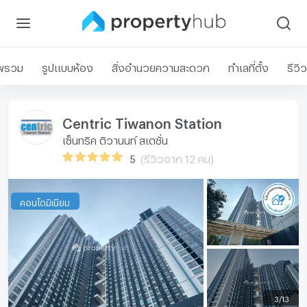
พรวม
รูปแบบห้อง
สิ่งอำนวยความสะดวก
ทำเลที่ตั้ง
รีวิว
Centric Tiwanon Station
เซ็นทริค ติวานนท์ สเตชั่น
5
(รีวิวจาก 12 คน)
คอนโดมิเนียม
3
/
13