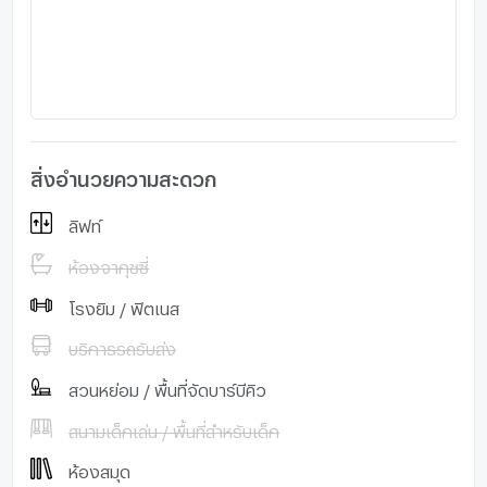
สิ่งอำนวยความสะดวก
ลิฟท์
ห้องจากุชซี่
โรงยิม / ฟิตเนส
บริการรถรับส่ง
สวนหย่อม / พื้นที่จัดบาร์บีคิว
สนามเด็กเล่น / พื้นที่สำหรับเด็ก
ห้องสมุด