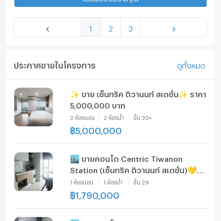
1
2
3
ประกาศขายในโครงการ
ดูทั้งหมด
✨ ขาย เซ็นทริค ติวานนท์ สเตชั่น✨ ราคา
5,000,000 บาท
2
ห้องนอน
2
ห้องน้ำ
ชั้น
30+
฿
5,000,000
🏙️ ขายคอนโด Centric Tiwanon
Station (เซ็นทริค ติวานนท์ สเตชั่น)💛🧡
💚โทร/ไลน์ 094-936-0011h💛🧡💚
1
ห้องนอน
1
ห้องน้ำ
ชั้น
29
฿
1,790,000