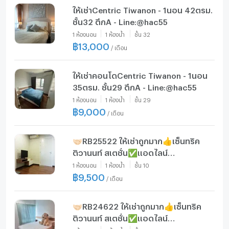
ให้เช่าCentric Tiwanon - 1นอน 42ตรม.
ชั้น32 ตึกA - Line:@hac55
1
ห้องนอน
1
ห้องน้ำ
ชั้น
32
฿
13,000
/
เดือน
ให้เช่าคอนโดCentric Tiwanon - 1นอน
35ตรม. ชั้น29 ตึกA - Line:@hac55
1
ห้องนอน
1
ห้องน้ำ
ชั้น
29
฿
9,000
/
เดือน
🤝🏻RB25522 ให้เช่าถูกมาก👍เซ็นทริค
ติวานนท์ สเตชั่น✅แอดไลน์
@mproperty( มี @ ด้วย) แอดมินตอบ
1
ห้องนอน
1
ห้องน้ำ
ชั้น
10
ไว
฿
9,500
/
เดือน
🤝🏻RB24622 ให้เช่าถูกมาก👍เซ็นทริค
ติวานนท์ สเตชั่น✅แอดไลน์
@mproperty( มี @ ด้วย) แอดมินตอบ