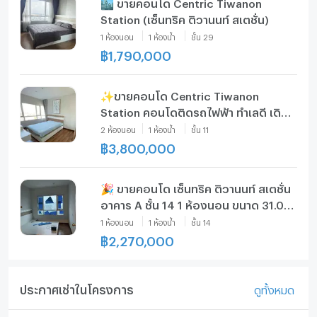
🏙️ ขายคอนโด Centric Tiwanon
Station (เซ็นทริค ติวานนท์ สเตชั่น)
1
ห้องนอน
1
ห้องน้ำ
ชั้น
29
฿
1,790,000
✨ขายคอนโด Centric Tiwanon
Station คอนโดติดรถไฟฟ้า ทำเลดี เดิน
ทางสะดวก
2
ห้องนอน
1
ห้องน้ำ
ชั้น
11
฿
3,800,000
🎉 ขายคอนโด เซ็นทริค ติวานนท์ สเตชั่น
อาคาร A ชั้น 14 1 ห้องนอน ขนาด 31.00
ตรม ใกล้ บิ๊กซี ติวานนท์
1
ห้องนอน
1
ห้องน้ำ
ชั้น
14
฿
2,270,000
ประกาศเช่าในโครงการ
ดูทั้งหมด