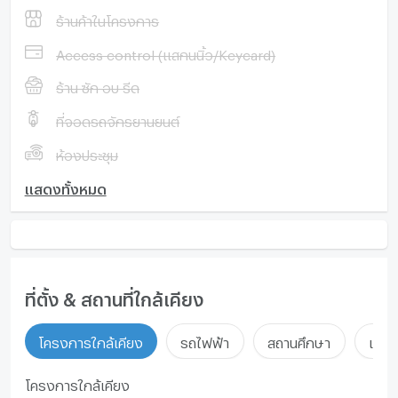
ร้านค้าในโครงการ
Access control (แสกนนิ้ว/Keycard)
ร้าน ซัก อบ รีด
ที่จอดรถจักรยานยนต์
ห้องประชุม
แสดงทั้งหมด
ที่ตั้ง & สถานที่ใกล้เคียง
โครงการใกล้เคียง
รถไฟฟ้า
สถานศึกษา
แหล่ง
โครงการใกล้เคียง