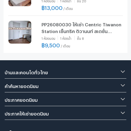
1
ห้องนอน
1
ห้องน้ำ
ชั้น
20
ไว
฿
13,000
/
เดือน
PP26080030 ให้เช่า Centric Tiwanon
Station เซ็นทริค ติวานนท์ สเตชั่น
1นอน1น้ำ ชั้น8 อาคารB ราคา9,500บ./ด.
1
ห้องนอน
1
ห้องน้ำ
ชั้น
8
฿
9,500
/
เดือน
บ้านและคอนโดทั่วไทย
คำค้นหายอดนิยม
ประกาศยอดนิยม
ประกาศให้เช่ายอดนิยม