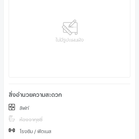
ไม่มีรูปแผนผัง
สิ่งอำนวยความสะดวก
ลิฟท์
ห้องจากุชซี่
โรงยิม / ฟิตเนส