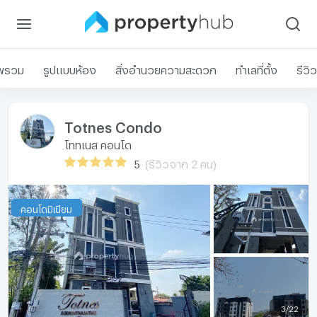
พรวม
รูปแบบห้อง
สิ่งอำนวยความสะดวก
ทำเลที่ตั้ง
รีวิว
Totnes Condo
โททเนส คอนโด
5
(รีวิวจาก 2 คน)
คอนโดมิเนียม
3
/
22