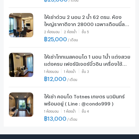
ให้เช่าด่วน 2 นอน 2 น้ำ 62 ตรม. ห้อง
ใหญ่ราคาดีจาก 28000 เฉพาะเดือนนี้ลด
เหลือ 25000 ห้องสวย เฟอร์ครบ เครื่อง
2
ห้องนอน
2
ห้องน้ำ
ชั้น
5
ใช้ไฟฟ้าครบ พร้อมอยู่
฿
25,000
/
เดือน
ให้เช่าโททเนสคอนโด 1 นอน 1น้ำ แต่งสวย
แต่งครบ เฟอร์นิเจอร์บิ้วอิน เครื่องใช้
ไฟฟ้าครบ พร้อมอยู่
1
ห้องนอน
1
ห้องน้ำ
ชั้น
3
฿
12,000
/
เดือน
ให้เช่า คอนโด Totnes เกษตร นวมินทร์
พร้อมอยู่ ( Line : @condo999 )
1
ห้องนอน
1
ห้องน้ำ
ชั้น
4
฿
13,000
/
เดือน