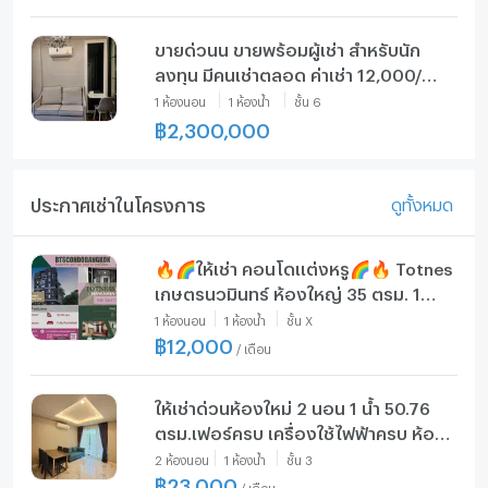
ขายด่วนน ขายพร้อมผู้เช่า สำหรับนัก
ลงทุน มีคนเช่าตลอด ค่าเช่า 12,000/
เดือน แถมเฟอร์ แถมเครื่องใช้ไฟ้าครบ
1
ห้องนอน
1
ห้องน้ำ
ชั้น
6
฿
2,300,000
ประกาศเช่าในโครงการ
ดูทั้งหมด
🔥🌈ให้เช่า คอนโดแต่งหรู🌈🔥 Totnes
เกษตรนวมินทร์ ห้องใหญ่ 35 ตรม. 1
นอน ราคาถูกเหมือนห้องสตู
1
ห้องนอน
1
ห้องน้ำ
ชั้น
X
฿
12,000
/
เดือน
ให้เช่าด่วนห้องใหม่ 2 นอน 1 น้ำ 50.76
ตรม.เฟอร์ครบ เครื่องใช้ไฟฟ้าครบ ห้อง
สวยวิวสระ
2
ห้องนอน
1
ห้องน้ำ
ชั้น
3
฿
23,000
/
เดือน