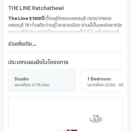
THE LINE Ratchathewi
The Line ราชเทวี
ตั้งอยู่ติดถนนเพชรบุรี ตรงปากซอย
เพชรบุรี 18 ทำเลถือว่าอยู่ใจกลางเมือง ย่านนี้เป็นแหล่งพาณิช
ยกรรมที่สำคัญแห่งหนึ่งของกรุงเทพฯก็ว่าได้ อยู่ใกล้สถานที่
สำคัญๆทั้งห้างสรรพสินค้าใหญ่ๆ อาคารสำนักงานต่างๆ
อ่านเพิ่มเติม ...
โรงแรม โรงเรียน มหาวิทยาลัย
สถานที่สำคัญใกล้เคียง
-
BTS ราชเทวี 220 ม.- BTS พญาไท : 650 ม.- BTS สยาม 900
ม.- Airport Rail Link พญาไท : 650 ม.- ท่าเรือสะพานหัวช้าง :
ประเภทแผนผังในโครงการ
750 ม.- ท่าเรือประตูน้ำ : 900 ม.- 7-11 : 230 ม.- พันธุ์ทิพย์
พลาซ่า : 450 ม.- แพลตตินั่ม : 600 ม.- Siam Paragon : 700
ม.- Central World : 1.1 กม.- Big C ราชดำริ : 1.1 กม.-
Studio
1 Bedroom
ขนาดห้อง 27.75 ตร.ม.
ขนาดห้อง 32.00 - 34.75 ต
มาบุญครอง : 1.1 กม.- Gaysorn Village : 1.3 กม.- อัมรินทร์
พลาซ่า : 1.6 กม.- Central ชิดลม : 1.8 กม.- Central
Embassy : 2.4 กม.- จุฬาลงกรณ์มหาวิทยาลัย : 1.3 กม.-
รร.เตรียมอุดมศึกษา : 1.7 กม.- รพ.ตำรวจ : 1.5 กม.- BDMS
Wellness Clinic : 3 กม.- รพ.บำรุงราษฎร์ : 3.1 กม.- สถานฑู
ตอินโดนีเซีย : 350 ม.