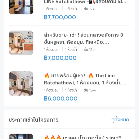
LINE Ratchathewi 📲📢สอบถาม ld
line @condoboy
1
ห้องนอน
1
ห้องน้ำ
ชั้น
12A
฿
7,700,000
สำหรับขาย- เช่า ! ส่วนกลางอลังการ 3
ชั้นหรูหรา, ห้องมุม, ทิศเหนือ,
กระจก3ด้าน, ชั้นสูง! Code
1
ห้องนอน
1
ห้องน้ำ
ชั้น
15++
C20230106407..The Line
฿
7,000,000
Ratchathewi, 1 นอน, 1 น้ำ, แต่งครบ
🔥 ขายพร้อมผู้เช่า !! 🔥 The Line
Ratchathewi, 1 ห้องนอน, 1 ห้องน้ำ, ชั้น
สูง 15++, ห้องทิศเหนือ !! Code
1
ห้องนอน
1
ห้องน้ำ
ชั้น
15++
C20230106407 แต่งครบ, ราคาพิเศษ!!
฿
6,000,000
📣📣
ประกาศเช่าในโครงการ
ดูทั้งหมด
🔥🔥🔥 เช่าคอนโด เดอะไลน์ ราชเทวี