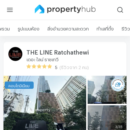
พรวม
รูปแบบห้อง
สิ่งอำนวยความสะดวก
ทำเลที่ตั้ง
รีวิว
THE LINE Ratchathewi
เดอะ ไลน์ ราชเทวี
5
(รีวิวจาก 2 คน)
คอนโดมิเนียม
3
/
35