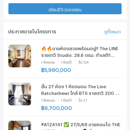
เขียนรีวิวของคุณ
ประกาศขายในโครงการ
ดูทั้งหมด
🔥🔥ขายห้องสวยพร้อมอยู่!! The LINE
ราชเทวี Studio. 28.6 ตรม. ทำเลดี!!
เพียง 5.99 ล้านบาท สนใจ LINE: @atfirm
1
ห้องนอน
1
ห้องน้ำ
ชั้น
12A
🔥🔥
฿
5,990,000
ชั้น 27 ห้อง 1 ห้องนอน The Line
Ratchathewi ใกล้ BTS ราชเทวี 200 ม.
(ID 1497371)
1
ห้องนอน
1
ห้องน้ำ
ชั้น
27
฿
6,700,000
#A124141 ✅ 27/5/69 ขายคอนโด THE