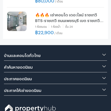
/
เดือน
อาชีพ ✅
🔥🔥🔥 เช่าคอนโด เดอะไลน์ ราชเทวี
BTS-ราชเทวี ถนนเพชรบุรี เขต ราชเทวี
กรุงเทพ CX-55534 ✅ ทักไลน์
1
ห้องนอน
1
ห้องน้ำ
ชั้น
24
@connexproperty ตอบทันที ทีมงานมือ
฿
22,900
/
เดือน
อาชีพ ✅ 🔥🔥🔥
บ้านและคอนโดทั่วไทย
คำค้นหายอดนิยม
ประกาศยอดนิยม
ประกาศให้เช่ายอดนิยม