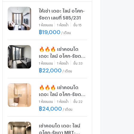
ให้เช่า เดอะ ไลน์ อโศก-
รัชดา เลขที่ 585/231
1
ห้องนอน
1
ห้องน้ำ
ชั้น
15
฿
19,000
/
เดือน
🔥🔥🔥 เช่าคอนโด
เดอะ ไลน์ อโศก-รัชดา
MRT-พระราม 9 ดินแดง
1
ห้องนอน
1
ห้องน้ำ
ชั้น
33
เขต ดินแดง กรุงเทพ
฿
22,000
/
เดือน
CX-86779 ✅ ทักไลน์
@connexproperty
🔥🔥🔥 เช่าคอนโด
ตอบทันที ทีมงานมือ
เดอะ ไลน์ อโศก-รัชดา
อาชีพ ✅ 🔥🔥🔥
ชั้นสูง MRT-พระราม 9
1
ห้องนอน
1
ห้องน้ำ
ชั้น
22
ดินแดง เขต ดินแดง
฿
24,000
/
เดือน
กรุงเทพ CX-74719 ✅
ทักไลน์
เช่าคอนโด เดอะ ไลน์
@connexproperty
อโศก-รัชดา MRT-