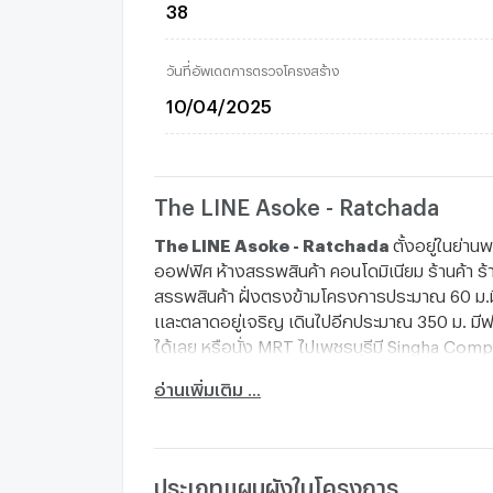
38
วันที่อัพเดตการตรวจโครงสร้าง
10/04/2025
The LINE Asoke - Ratchada
The LINE Asoke - Ratchada
ตั้งอยู่ในย่า
ออฟฟิศ ห้างสรรพสินค้า คอนโดมิเนียม ร้านค้า ร
สรรพสินค้า ฝั่งตรงข้ามโครงการประมาณ 60 ม.มี 
และตลาดอยู่เจริญ เดินไปอีกประมาณ 350 ม. มีฟอร
ได้เลย หรือนั่ง MRT ไปเพชรบุรีมี Singha Co
สามารถต่อ BTS ไปเพลินจิต ชิดลม สยาม พร้อมพง
อ่านเพิ่มเติม ...
จาก MRT พระราม 9 ประมาณ 350 ม.
สถานที่ส
7-11 : 60 ม.
ตลาดอยู่เจริญ : 100 ม.
ฟอร์จูนทาวน์ : 350 ม.
ประเภทแผนผังในโครงการ