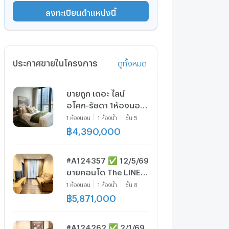
ลงทะเบียนตำแหน่งนี้
ประกาศขายในโครงการ
ดูทั้งหมด
ขายถูก เดอะ ไลน์
อโศก-รัชดา 1ห้องนอน
35.67 ตร.ม.ห้องมุม
1
ห้องนอน
1
ห้องน้ำ
ชั้น
5
เฟอร์ครบ ห้องใหม่
฿
4,390,000
พร้อมอยู่ ใกล้ MRT
พระราม9 ขาย 4.39
#A124357 ✅ 12/5/69
ล้านบาท
ขายคอนโด The LINE
Asoke - Ratchada 📲
1
ห้องนอน
1
ห้องน้ำ
ชั้น
8
📢สอบถาม ld line
฿
5,871,000
@condoboy
#A124262 ✅ 2/1/69