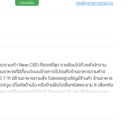
ดูหลักฐานการตรวจ
ปลอดภัย
นพระรามเก้า New CBD ที่ฮอตที่สุด รายล้อมไปด้วยสำนักงาน
้านอาหารที่มีตั้งแต่แบบข้างทางไปจนถึงร้านอาหารตามห้าง
7-11 มีร้านอาหารตามสั่ง ในซอยอยู่เจริญมีร้านค้า ร้านอาหาร
์จูน มีโลตัสด้านใน หรือข้ามฝั่งไปเซ็นทรัลพระราม 9 เลือกกิน
mplex เลยไปลงสถานีอโศกมี Terminal 21 และ Robinson และ
ษ์ ทองหล่อได้เลยสะดวกดี อีก1จุดเด่นตัวโครงการอยู่ห่าง
ำคัญใกล้เคียง