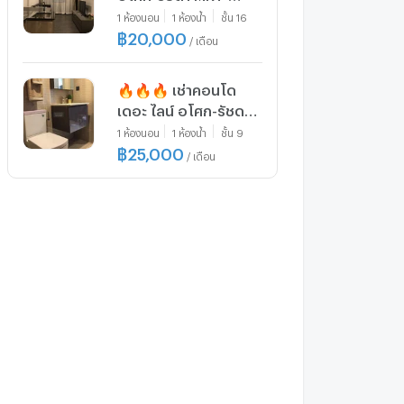
ตอบทันที ทีมงานมือ
พระราม 9 ดินแดง เขต
1
ห้องนอน
1
ห้องน้ำ
ชั้น
16
อาชีพ ✅ 🔥🔥🔥
ดินแดง กรุงเทพ CX-
฿
20,000
/
เดือน
34338 ✅ ทักไลน์
@connexproperty
🔥🔥🔥 เช่าคอนโด
ตอบทันที ทีมงานมือ
เดอะ ไลน์ อโศก-รัชดา
อาชีพ ✅
MRT-พระราม 9 ดินแดง
1
ห้องนอน
1
ห้องน้ำ
ชั้น
9
เขต ดินแดง กรุงเทพ
฿
25,000
/
เดือน
CX-34335 ✅ ทักไลน์
@connexproperty
ตอบทันที ทีมงานมือ
อาชีพ ✅ 🔥🔥🔥