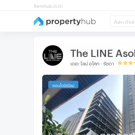
Renthub.in.th
ค้นหา ทำเล
The LINE Aso
เดอะ ไลน์ อโศก - รัชดา
คอนโดมิเนียม