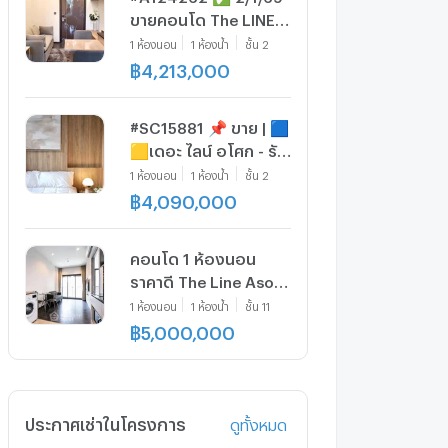
ขายคอนโด The LINE
Asoke - Ratchada 📲
1
ห้องนอน
1
ห้องน้ำ
ชั้น
2
📢สอบถาม ld line
฿
4,213,000
@condoboy
#SC15881 📌 ขาย | 🟦
🟨เดอะ ไลน์ อโศก - รัช
ดา​🟥🟩💬
1
ห้องนอน
1
ห้องน้ำ
ชั้น
2
𝑪𝒐𝒏𝒕𝒂𝒄𝒕𝑳𝑰𝑵𝑬:@𝒔𝒆𝒄𝒓𝒆𝒕𝒑𝒓𝒐𝒑𝒆𝒓𝒕𝒚
฿
4,090,000
🔥✨
คอนโด 1 ห้องนอน
ราคาดี The Line Asoke
- Ratchada ใกล้ MRT
1
ห้องนอน
1
ห้องน้ำ
ชั้น
11
พระราม 9 300 ม. (ID
฿
5,000,000
2744398)
ประกาศเช่าในโครงการ
ดูทั้งหมด