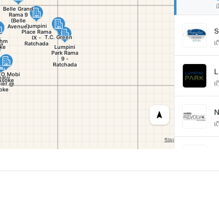
ม
S
เ
เ
N
เ
เ
T
เ