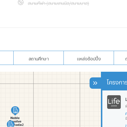
สนามกีฬา (สนามเทนนิส/สนามบาส)
สถานศึกษา
แหล่งช้อปปิ้ง
โครงการ
เ
ม