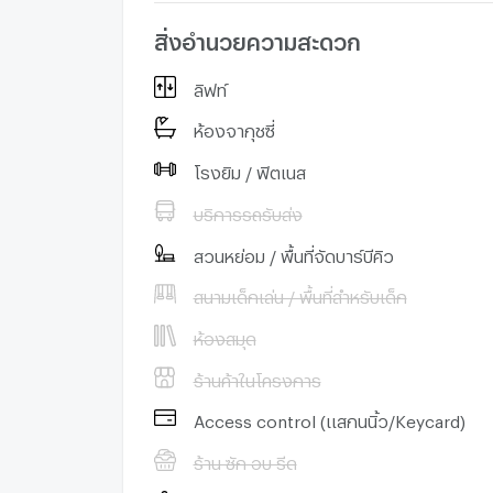
สิ่งอำนวยความสะดวก
ลิฟท์
ห้องจากุชซี่
โรงยิม / ฟิตเนส
บริการรถรับส่ง
สวนหย่อม / พื้นที่จัดบาร์บีคิว
สนามเด็กเล่น / พื้นที่สำหรับเด็ก
ห้องสมุด
ร้านค้าในโครงการ
Access control (แสกนนิ้ว/Keycard)
ร้าน ซัก อบ รีด