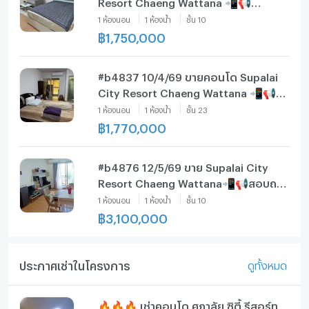
Resort Chaeng Wattana 📲📢
สอบถาม ld line @condoboy
1
ห้องนอน
1
ห้องน้ำ
ชั้น
10
฿
1,750,000
#b4837 10/4/69 ขายคอนโด Supalai
City Resort Chaeng Wattana 📲📢
สอบถาม ld line @condoboy
1
ห้องนอน
1
ห้องน้ำ
ชั้น
23
฿
1,770,000
#b4876 12/5/69 ขาย Supalai City
Resort Chaeng Wattana📲📢สอบถาม
ld line @condoboy
1
ห้องนอน
1
ห้องน้ำ
ชั้น
10
฿
3,100,000
ประกาศเช่าในโครงการ
ดูทั้งหมด
🔥🔥🔥 เช่าคอนโด ศุภาลัย ซิตี้ รีสอร์ท