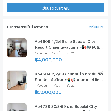
เขียนรีวิวของคุณ
ประกาศขายในโครงการ
ดูทั้งหมด
#b4609 4/2/69 ขาย Supalai City
Resort Chaengwattana 📲📢สอบถาม
ld line @condoboy
1
ห้องนอน
1
ห้องน้ำ
ชั้น
17
฿
4,000,000
#b4604 2/2/69 ขายคอนโด ศุภาลัย ซิตี้
รีสอร์ท แจ้งวัฒนะ📲📢สอบถาม ld line
@condoboy
1
ห้องนอน
1
ห้องน้ำ
ชั้น
22
฿
3,000,000
#b4788 30/3/69 ขาย Supalai City