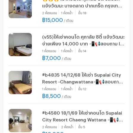
แจ้งวัฒนะ บางตลาด ปากเกร็ด กรุงเทพ
CX-164326 ✅ ทักไลน์
2
ห้องนอน
1
ห้องน้ำ
ชั้น
18
@connexproperty ตอบทันที ทีมงานมือ
฿
15,000
/
เดือน
อาชีพ ✅ 🔥🔥🔥
(v55)ให้เช่าคอนโด ศุภาลัย ซิตี้ แจ้งวัฒนะ
จ่ายเพียง 14,000 บาท 📲📢สอบถาม ld
line @condoboy
1
ห้องนอน
1
ห้องน้ำ
ชั้น
14
฿
7,000
/
เดือน
#b4835 14/12/68 ให้เช่า Supalai City
Resort -Changwattana📲📢สอบถาม
ld line @condoboy
1
ห้องนอน
1
ห้องน้ำ
ชั้น
12
฿
8,500
/
เดือน
#b4580 18/1/69 ให้เช่าคอนโด Supalai
City Resort Chaeng Wattana 📲📢
สอบถาม ld line @condoboy
2
ห้องนอน
2
ห้องน้ำ
ชั้น
5
฿
16,000