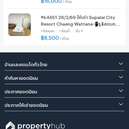
/
เดือน
#b4651 28/2/69 ให้เช่า Supalai City
Resort Chaeng Wattana📲📢สอบถาม
ld line @condoboy
1
ห้องนอน
1
ห้องน้ำ
ชั้น
11
฿
8,500
/
เดือน
บ้านและคอนโดทั่วไทย
คำค้นหายอดนิยม
ประกาศยอดนิยม
ประกาศให้เช่ายอดนิยม