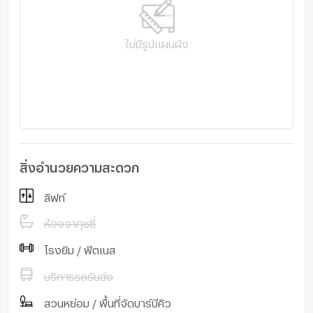
ไม่มีรูปแผนผัง
สิ่งอำนวยความสะดวก
ลิฟท์
ห้องจากุชซี่
โรงยิม / ฟิตเนส
บริการรถรับส่ง
สวนหย่อม / พื้นที่จัดบาร์บีคิว