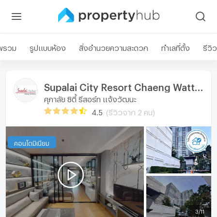
พรวม
รูปแบบห้อง
สิ่งอำนวยความสะดวก
ทำเลที่ตั้ง
รีวิว
Supalai City Resort Chaeng Watthana
ศุภาลัย ซิตี้ รีสอร์ท แจ้งวัฒนะ
4.5
(รีวิวจาก 2 คน)
คอนโดมิเนียม
3
/
11