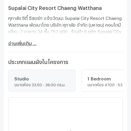
Supalai City Resort Chaeng Watthana
ศุภาลัย ซิตี้ รีสอร์ท แจ้งวัฒนะ Supalai City Resort Chaeng
Watthana พัฒนาโดย บริษัท ศุภาลัย จำกัด (มหาชน) คอนโดมี
เนียม : 1 อาคาร 24 ชั้น 752 ยูนิต , ร้านค้า 6 ยูนิต Supalai City
การออกแบบอาคารรูปตัว Z อาคารถูกออกแบบให้มีช่อง
อ่านเพิ่มเติม ...
สำหรับระบายอากาศ คอนโดติดถนนใหญ่แจ้งวัฒนะ ต.บาง
ตลาด อ.ปากเกร็ด จ.นนทบุรี ใกล้รถไฟฟ้า และใกล้จุดขึ้น-ลง
ทางด่วน เชื่อมต่อถนนหลักหลายเส้น สิ่งอำนวยความสะดวก
ประเภทแผนผังในโครงการ
รอบโครงการ และห้างสรรพสินค้า -Makro แจ้งวัฒนะ : 400
ม., Lotus แจ้งวัฒนะ : 400 ม., Impact เมืองทองธานี : 2.5
กม., Central แจ้งวัฒนะ : 2.6 กม. -ถนนแจ้งวัฒนะ, ถนน
Studio
1 Bedroom
ขนาดห้อง 33.50 - 36.00 ตร.ม.
ขนาดห้อง 47.00 - 53.00 ต
ประชาชื่น, ถนนติวานนท์, ถนนสามัคคี, ถนนวิภาวดีรังสิต, ถนน
พหลโยธิน -ทางด่วนศรีรัช, ทางด่วนอุดรรัถยา, ทางด่วนโท
ลล์เวย์ -รถไฟฟ้าสายสีชมพู MRT ศรีรัช 220 ม.