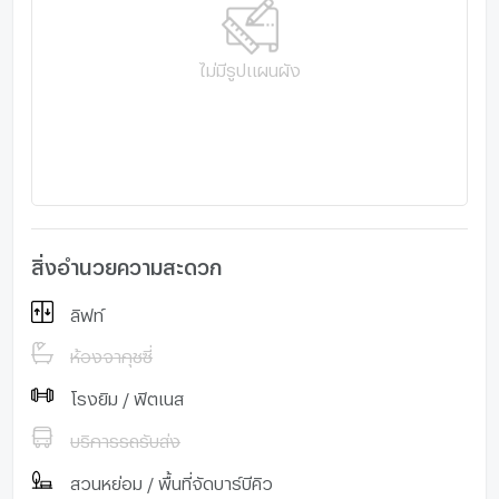
ไม่มีรูปแผนผัง
สิ่งอำนวยความสะดวก
ลิฟท์
ห้องจากุชซี่
โรงยิม / ฟิตเนส
บริการรถรับส่ง
สวนหย่อม / พื้นที่จัดบาร์บีคิว