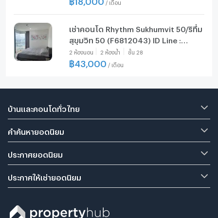
/
เดือน
เช่าคอนโด Rhythm Sukhumvit 50/ริทึ่ม
สุขุมวิท 50 (F6812043) ID Line :
@condo44
2
ห้องนอน
2
ห้องน้ำ
ชั้น
28
฿
43,000
/
เดือน
บ้านและคอนโดทั่วไทย
คำค้นหายอดนิยม
ประกาศยอดนิยม
ประกาศให้เช่ายอดนิยม