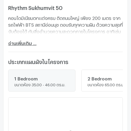
Rhythm Sukhumvit 50
คอนโดมิเนียมตกแต่งครบ ติดถนนใหญ่ เพียง 200 เมตร จาก
รถไฟฟ้า BTS สถานีอ่อนนุช ตอบรับทุกความฝัน ด้วยความสุขที่
จับต้องได้ กับสิ่งอำนวยความสะดวกภายในโครงการ อาทิเช่น
Sky Kitchen ครัวลอยฟ้า เหนือวิวเมือง, Double Access
อ่านเพิ่มเติม ...
Bathroom, Sunken Garden เปิดมุมมองใหม่จาก สวนใต้ดิน
และ High Sky Facilities เดินทางสะดวกเข้าออกได้หลายเส้น
ทาง
ประเภทแผนผังในโครงการ
1 Bedroom
2 Bedroom
ขนาดห้อง 35.00 - 46.00 ตร.ม.
ขนาดห้อง 65.00 ตร.ม.