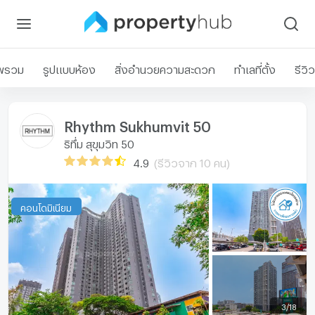
พรวม
รูปแบบห้อง
สิ่งอำนวยความสะดวก
ทำเลที่ตั้ง
รีวิว
Rhythm Sukhumvit 50
ริทึ่ม สุขุมวิท 50
4.9
(รีวิวจาก 10 คน)
คอนโดมิเนียม
3
/
18