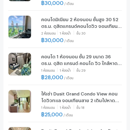
฿
30,000
/
เดือน
คอนโดมิเนียม 2 ห้องนอน ชั้นสูง 30 52
ตร.ม. ดุสิตแกรนด์คอนโดวิว จอมเทียน
(ID 2942115)
2
ห้องนอน
1
ห้องน้ำ
ชั้น
30
฿
30,000
/
เดือน
คอนโด 1 ห้องนอน ชั้น 29 ขนาด 36
ตร.ม. ดุสิต แกรนด์ คอนโด วิว ใกล้หาด
จอมเทียน (ID 2326723)
1
ห้องนอน
1
ห้องน้ำ
ชั้น
29
฿
28,000
/
เดือน
ให้เช่า Dusit Grand Condo View คอน
โดวิวทะเล จอมเทียนสาย 2 เดินไปหาด
จอมเทียนได้ (CPT029)
1
ห้องนอน
1
ห้องน้ำ
ชั้น
18
฿
25,000
/
เดือน