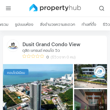
พรวม
รูปแบบห้อง
สิ่งอำนวยความสะดวก
ทำเลที่ตั้ง
รีวิว
Dusit Grand Condo View
ดุสิต แกรนด์ คอนโด วิว
0
(รีวิวจาก 0 คน)
คอนโดมิเนียม
3
/
6