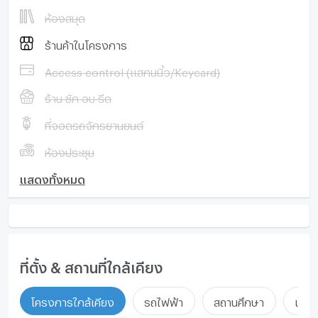
ห้องสมุด
ร้านค้าในโครงการ
Access control (แสกนนิ้ว/Keycard)
ร้าน ซัก อบ รีด
ที่จอดรถจักรยานยนต์
ห้องประชุม
แสดงทั้งหมด
ที่ตั้ง & สถานที่ใกล้เคียง
โครงการใกล้เคียง
รถไฟฟ้า
สถานศึกษา
แหล่ง