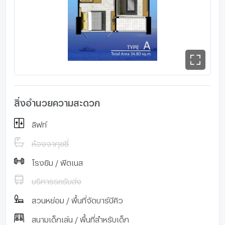
สิ่งอำนวยความสะดวก
ลิฟท์
ห้องจากุชซี่
โรงยิม / ฟิตเนส
บริการรถรับส่ง
สวนหย่อม / พื้นที่จัดบาร์บีคิว
สนามเด็กเล่น / พื้นที่สำหรับเด็ก