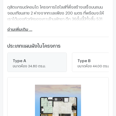
ดุสิตแกรนด์คอนโด โครงการไฮไลส์ที่พึ่งสร้างเสร็จบนถนน
จอมเทียนสาย 2 ห่างจากทะเลเพียง 200 เมตร ที่พร้อมจะให้
เราได้มองทิวทัศของเกาะล้านพัทยา ตึก 36ชั้นนี้มีทั้งสิ้น 531
ห้องชุด เริ่มต้นที่ 35 ตรม ถึง 205 ตรม ทุกๆห้องชุดจะมา
อ่านเพิ่มเติม ...
พร้อมแพ็คเกจเฟอร์นิเจอร์ครบครัน อาทิ ห้องครัว ห้องน้ำ
แอร์ และเครื่องใช้ไฟฟ้าจอมเทียนถือเป็นแหล่งท่องเที่ยวที่นิยม
กันเมื่อแวะมาเยือนเมืองพัทยา ด้วยถนนที่ปรับปรุงใหม่ และการ
ประเภทแผนผังในโครงการ
ฟื้นฟูแนวชายหาดที่ทำให้ดูสบายตา ทำให้มีร้านอาหารนานาชาติที่
หลากหลายให้เลือกตลอดแนวชายหาด 9 กิโลเมตร
Type A
Type B
ขนาดห้อง 34.80 ตร.ม.
ขนาดห้อง 44.00 ตร.ม.