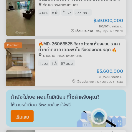
MRT สุขุมวิท (รับสัตว์เลี้ยง) (ID 1404323)
วัฒนา กรุงเทพมหานคร
4 นอน
5 น้ำ
ชั้น 25
355 ตร.ม.
฿
59,000,000
166,197 บาท/ตร.ม.
เลื่อนประกาศ
:
05/06/2026 20:13
🔥MD-26066525 Rare Item ห้องสวย ราคา
ต่ำกว่าตลาด เดอะพาโน รีบจองก่อนหลุด 🔥
ยานนาวา กรุงเทพมหานคร
1 นอน
1 น้ำ
57 ตร.ม.
฿
5,600,000
98,246 บาท/ตร.ม.
เลื่อนประกาศ
:
07/08/2026 16:40
ถ้ายังไม่เจอ คอนโดมิเนียม ที่ใช่สำหรับคุณ?
ให้นายหน้ามืออาชีพช่วยค้นหาให้ฟรี
เริ่มเลย