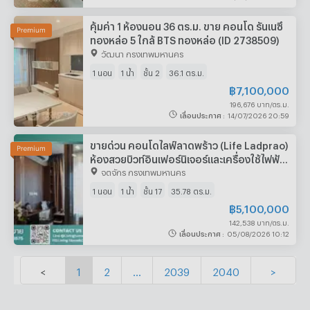
คุ้มค่า 1 ห้องนอน 36 ตร.ม. ขาย คอนโด รันเนซึ
ทองหล่อ 5 ใกล้ BTS ทองหล่อ (ID 2738509)
วัฒนา กรุงเทพมหานคร
1 นอน
1 น้ำ
ชั้น 2
36.1 ตร.ม.
฿
7,100,000
196,676 บาท/ตร.ม.
เลื่อนประกาศ
:
14/07/2026 20:59
ขายด่วน คอนโดไลฟ์ลาดพร้าว (Life Ladprao)
ห้องสวยบิวท์อินเฟอร์นิเจอร์และเครื่องใช้ไฟฟ้า
ครบ ติด BTS สถานีห้าแยกลาดพร้าว -
จตุจักร กรุงเทพมหานคร
SW003575
1 นอน
1 น้ำ
ชั้น 17
35.78 ตร.ม.
฿
5,100,000
142,538 บาท/ตร.ม.
เลื่อนประกาศ
:
05/08/2026 10:12
<
1
2
...
2039
2040
>