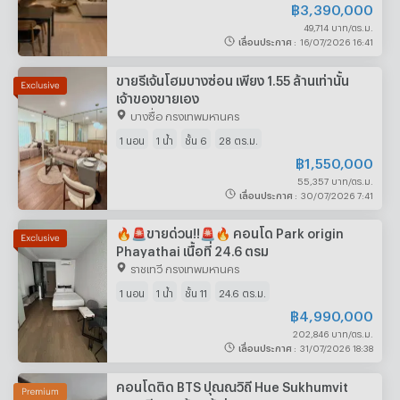
฿
3,390,000
49,714 บาท/ตร.ม.
เลื่อนประกาศ
:
16/07/2026 16:41
ขายรีเจ้นโฮมบางซ่อน เพียง 1.55 ล้านเท่านั้น
เจ้าของขายเอง
บางซื่อ กรุงเทพมหานคร
1 นอน
1 น้ำ
ชั้น 6
28 ตร.ม.
฿
1,550,000
55,357 บาท/ตร.ม.
เลื่อนประกาศ
:
30/07/2026 7:41
🔥🚨ขายด่วน!!🚨🔥 คอนโด Park origin
Phayathai เนื้อที่ 24.6 ตรม
ราชเทวี กรุงเทพมหานคร
1 นอน
1 น้ำ
ชั้น 11
24.6 ตร.ม.
฿
4,990,000
202,846 บาท/ตร.ม.
เลื่อนประกาศ
:
31/07/2026 18:38
คอนโดติด BTS ปุณณวิถี Hue Sukhumvit