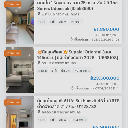
คอนโด 1 ห้องนอน ขนาด 35 ตร.ม. ชั้น 2 ที่ The
Series Udomsuk (ID 593990)
พระโขนง กรุงเทพมหานคร
1 นอน
1 น้ำ
ชั้น 2
35 ตร.ม.
฿
1,890,000
54,000 บาท/ตร.ม.
เลื่อนประกาศ
:
28/06/2026 21:03
💥ดีลสุดพิเศษ💥 Supalai Oriental 3นอน
145ตร.ม. | มีผู้เช่าถึงกันยา 2026 - [U668108]
วัฒนา กรุงเทพมหานคร
3 นอน
3 น้ำ
ชั้น 28
157.01 ตร.ม.
฿
23,500,000
149,672 บาท/ตร.ม.
เลื่อนประกาศ
:
07/08/2026 13:41
คุ้มสุดในสุขุมวิท! Life Sukhumvit 48 ใกล้ BTS
ต่ำกว่าตลาด 21.77% - U1128782
คลองเตย กรุงเทพมหานคร
1 นอน
1 น้ำ
ชั้น 4
30.24 ตร.ม.
฿
2,900,000