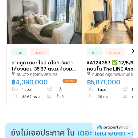
one of
Bangkoks
coveted
neighborhoods,
making this
an ideal
choice for
urban
ขาย
คอนโด
ขาย
คอนโด
professionals
ขายถูก เดอะ ไลน์ อโศก-รัชดา
#A124357 ✅ 12/5/69 ขาย
or investors
1ห้องนอน 35.67 ตร.ม.ห้องมุม
คอนโด The LINE Asoke
seeking a
ดินแดง กรุงเทพมหานคร
ดินแดง กรุงเทพมหานคร
เฟอร์ครบ ห้องใหม่ พร้อมอยู่
Ratchada 📲📢สอบถาม
prime real
ใกล้ MRT พระราม9 ขาย 4.39
line @condoboy
฿
4,390,000
฿
5,871,000
UPDATE !
estate
ล้านบาท
1 นอน
1 น้ำ
1 นอน
1 น้ำ
opportunity.
35.67 ตร.ม.
ชั้น 5
36 ตร.ม.
ชั้น 
ยังไม่เจอประกาศ ใน
เดอะ ไลน์ อโศก - ร