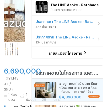
The LINE Asoke - Ratchada
ดินแดง กรุงเทพมหานคร
ประกาศเช่า The LINE Asoke - Ratchada
438 ประกาศเช่า
ประกาศขาย The LINE Asoke - Ratchada
134 ประกาศขาย
รายละเอียดโครงการ
6,690,000
ประกาศขายในโครงการ เดอะ ไลน์ อโศก - รัชดา
(191,143
บาท/
ขายถูก เดอะ ไลน์ อโศก-รัชดา
1ห้องนอน 35.67 ตร.ม.ห้อง
ตร.ม.)
2
1
ห้องนอน
35.67
m
ชั้น 5
มุม เฟอร์ครบ ห้องใหม่ พร้อม
1 ห้อง
1
ชั้น
35
อยู่ ใกล้ MRT พระราม9 ขาย
฿
4,390,000
UPDATE !
นอน
ห้องน้ำ
28
ตร.ม.
4.39 ล้านบาท
#A124262 ✅ 2/1/69 ขาย
เดอะ ไลน์ อโศก - รัชดา
ไปที่