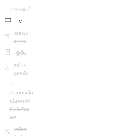
coffee
อ่างอาบน้ำ
table
,
and a
TV
wall-
mounted
เตาปรุง
TV,
อาหาร
creating
a cozy
ตู้เย็น
yet
เครื่อง
elegant
space.
ดูดควัน
มี
Ample
natural
อินเตอร์เน็ต
lighting
ไร้สาย (Wi-
enriches
Fi) ในห้อง
the living
พัก
space,
further
เครื่อง
accented