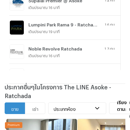
the units
เดินประมาณ 16 นาที
floor
space.
Lumpini Park Rama 9 - Ratchada
1.6 กม.
เดินประมาณ 19 นาที
Located in a
mid-range
Noble Revolve Ratchada
1.3 กม.
project with
เดินประมาณ 16 นาที
473 units
across 38
floors, this
Lumpini Place Rama IX - Ratchada
1 กม.
condo
เดินประมาณ 12 นาที
promises a
ประกาศอื่นๆในโครงการ The LINE Asoke -
blend of
Ratchada
comfort and
T.C. Green
1.3 กม.
เรียง
convenience
เดินประมาณ 16 นาที
ประเภทห้อง
ตาม:
ขาย
เช่า
embracing
the ease of
freehold
ownership in