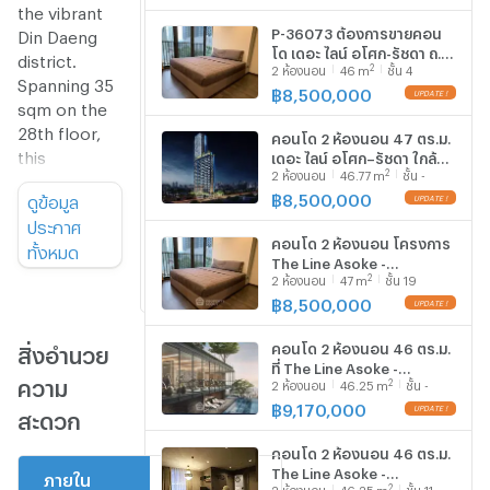
595398)
the vibrant
ชั้นที่
P-36073 ต้องการขายคอน
Din Daeng
โด เดอะ ไลน์ อโศก-รัชดา ถ.
district.
จำนวน
1
2
2
ห้องนอน
46
m
ชั้น 4
อโศก - ดินแดง แขวงดินแดง
Spanning 35
ห้อง
ห้อง
เขตดินแดง กรุงเทพมหานคร
฿
8,500,000
UPDATE !
นอน
นอน
sqm on the
Line Id: @easythaihome
085-592-2897
28th floor,
คอนโด 2 ห้องนอน 47 ตร.ม.
จำนวน
1
this
เดอะ ไลน์ อโศก–รัชดา ใกล้
ห้องน้ำ
ห้องน้ำ
2
2
ห้องนอน
46.77
m
ชั้น -
MRT พระราม 9 300 ม. (ID
residence
2736270)
฿
8,500,000
ดูข้อมูล
UPDATE !
offers
ขนาด
35
ประกาศ
unparalleled
พื้นที่
ตร.ม.
คอนโด 2 ห้องนอน โครงการ
ทั้งหมด
urban living
ห้อง
The Line Asoke -
with its
2
2
ห้องนอน
47
m
ชั้น 19
Ratchada ใกล้ MRT พระราม
thoughtfully
9 300 ม. ชั้น 19 47 ตร.ม. (ID
฿
8,500,000
UPDATE !
34494)
designed
คอนโด 2 ห้องนอน 46 ตร.ม.
space and
สิ่งอำนวย
ที่ The Line Asoke -
captivating
ความ
2
2
ห้องนอน
46.25
m
ชั้น -
Ratchada ใกล้ MRT พระราม
city views.
9 300 ม. (ID 2736773)
฿
9,170,000
UPDATE !
สะดวก
Interior
คอนโด 2 ห้องนอน 46 ตร.ม.
Highlights
The Line Asoke -
ภายใน
ภายใน
2
2
ห้องนอน
46.25
m
ชั้น 11