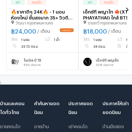
เช่า
คอนโด
เช่า
คอนโด
🔥ราคาดีๆ 24K🔥 - 1 นอน
เอ็กซ์ที พญาไท 🍁(XT
ห้องใหม่ ชั้นสูงมาก 35+ วิวดีๆ
PHAYATHAI) ใกล้ BTS
วัฒนา กรุงเทพมหานคร
ราชเทวี กรุงเทพมหานคร
บนทำเลสุดฮอต คอนโดใกล้
🍁 ห้องใหม่ป้ายแดง🍁
BTS อโศก & MRT สุขุมวิท 550
095-2465879
฿
24,000
฿
18,000
/ เดือน
/ เดือน
UPDATE !
ม. ที่คอนโด Noble BE19 / ให้
1 นอน
1 น้ำ
1 นอน
1 น้ำ
เช่าคอนโด
33.73 ตร.ม.
34 ตร.ม.
ชั้น 
โนเบิล บี 19
เอ็กซ์ที พญาไท
555
ประกาศ
1079
ประกาศ
:
บ้านและคอน
คำค้นหายอด
ประกาศยอด
ประกาศให้เช่า
โดทั่วไทย
นิยม
นิยม
ยอดนิยม
ขายคอนโด
ขายบ้าน
เช่าคอนโด
บ้านมือสอง