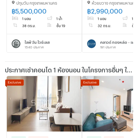
ปทุมวัน กรุงเทพมหานคร
ห้วยขวาง กรุงเทพมหานคร
ตรงข้ามบันไดหนีไฟ
เพชรบุรี (Cloud) 1 ห้อ
ห้องน้ำ 32 ตรม. 2.99 ลบ
฿
5,500,000
฿
2,990,000
โอน!! 093-615-5959
1 นอน
1 น้ำ
1 นอน
1 น้ำ
38 ตร.ม.
ชั้น 19
32 ตร.ม.
ชั้น 
ไลฟ์ วัน ไวร์เลส
คลาวด์ ทองหล่อ - เพชร
1540
ประกาศ
191
ประกาศ
ประกาศเช่าคอนโด 1 ห้องนอน ในโครงการอื่นๆ ใกล้เคียง