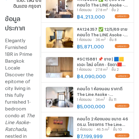
คอนโด The LINE Asoke -
ดินแดง กรุงเทพมหานคร -
แผนที่
2
1
ห้องนอน
27.8
m
ชั้น 2
Ratchada 📲📢สอบถาม ld
line @condoboy
฿
4,213,000
ข้อมูล
UPDATE !
ประกาศ
#A124357 ✅ 12/5/69 ขาย
คอนโด The LINE Asoke -
2
Elegantly
1
ห้องนอน
36
m
ชั้น 8
Ratchada 📲📢สอบถาม ld
ราย
line @condoboy
฿
5,871,000
Furnished
UPDATE !
ละเอียด
1BR in Prime
#SC15881 📌 ขาย | 🟦🟨
Bangkok
ชื่อ
The
เดอะ ไลน์ อโศก - รัชดา​🟥🟩
Locale
2
1
ห้องนอน
27.8
m
ชั้น 2
โครงการ
LINE
💬
Discover the
𝑪𝒐𝒏𝒕𝒂𝒄𝒕𝑳𝑰𝑵𝑬:@𝒔𝒆𝒄𝒓𝒆𝒕𝒑𝒓𝒐𝒑𝒆𝒓𝒕𝒚
฿
4,090,000
Asoke
UPDATE !
epitome of
🔥✨
ราคา
6,690,000
-
city living in
คอนโด 1 ห้องนอน ราคาดี
Ratchada
(191,143 บาท/
The Line Asoke -
this fully
ตร.ม.)
2
1
ห้องนอน
34
m
ชั้น 11
Ratchada ใกล้ MRT พระราม
furnished 1-
9 300 ม. (ID 2744398)
฿
5,000,000
UPDATE !
รูป
1
bedroom
แบบ
ห้อง
condo at
The
คอนโด 2 ห้องนอน ขนาด 46
ห้อง
นอน
Line Asoke-
ตร.ม. โครงการ The Line
Ratchada
,
2
2
ห้องนอน
46.5
m
ชั้น 10
Asoke - Ratchada ใกล้
ห้อง
28
MRT พระราม 9 300 ม. (ID
nestled in
฿
7,199,999
UPDATE !
อยู่