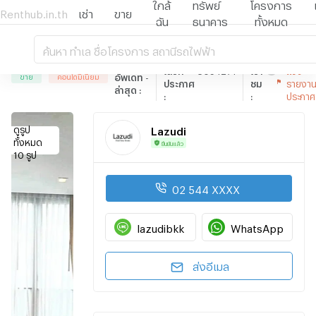
ใกล้
ทรัพย์
โครงการ
Renthub.in.th
เช่า
ขาย
ฉัน
ธนาคาร
ทั้งหมด
1 Bed 1 Bath 35 SQ.M The Line Asoke
- Ratchada
ค้นหา ทำเล ชื่อโครงการ สถานีรถไฟฟ้า
เลขที่
5094274
เข้า
แจ้ง
อัพเดท
-
ขาย
คอนโดมิเนียม
ประกาศ
ชม
รายงา
ล่าสุด
:
:
:
ประกาศ
ดูรูป
Lazudi
ทั้งหมด
ยืนยันแล้ว
10 รูป
02 544 XXXX
lazudibkk
WhatsApp
ส่งอีเมล