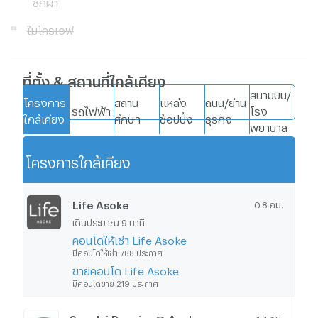
ซักผ้า
by
recessed
ไมโครเวฟ
ceiling
lighting
and
ที่ตั้ง & สถานที่ใกล้เคียง
decorative
สนามบิน/
plants
โครงการ
สถาน
แหล่ง
ถนน/ย่าน
รถไฟฟ้า
โรง
for a
ใกล้เคียง
ศึกษา
ช้อปปิ้ง
ธุรกิจ
พยาบาล
homely
atmosphere.
โครงการใกล้เคียง
แสดงเพิ่มเติม
A
seamless
Life Asoke
0.8 กม.
layout
เดินประมาณ 9 นาที
combines
คอนโดให้เช่า Life Asoke
the
มีคอนโดให้เช่า 788 ประกาศ
bedroom,
ขายคอนโด Life Asoke
living
มีคอนโดขาย 219 ประกาศ
area, and
ตำแหน่งประกาศที่คุณดูปัจจุบัน
kitchenette,
Supalai Premier @ Asoke
maximizing
1.4 กม.