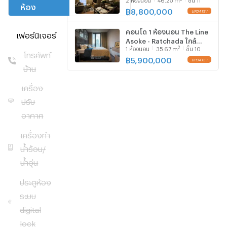
Ratchada ใกล้ MRT พระราม
ห้อง
โครงการ
9 300 ม. (ID 2742139)
฿
8,800,000
UPDATE !
Fully
คอนโด 1 ห้องนอน The Line
เฟอร์นิเจอร์
furnished
Asoke - Ratchada ใกล้
with a
2
1
ห้องนอน
35.67
m
ชั้น 10
MRT พระราม 9 (ID
โทรศัพท์
modern,
2845857)
฿
5,900,000
UPDATE !
บ้าน
neutral
color
เครื่อง
palette
ปรับ
and
tasteful
อากาศ
decorations.
เครื่องทำ
The
น้ำร้อน/
living
น้ำอุ่น
area
features
ประตูห้อง
an
L-
ระบบ
shaped
digital
sofa
,
lock
wooden