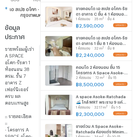
ขายคอนโด เอ สเปซ อโศก-รัช
เอ สเปซ อโศก - รัชดา ดินแดง
ไปที่
ดา อาคาร C ชั้น 4 1 ห้องนอน
กรุงเทพมหานคร -
แผนที่
2
1
ห้องนอน
35
m
ชั้น 4
ขนาด 35 ตรม ใกล้ เซ็นทรัล
พระราม 9
฿
2,590,000
ข้อมูล
ประกาศ
ขายคอนโด เอ สเปซ อโศก-รัช
ดา อาคาร 1 ชั้น 8 1 ห้องนอน
2
ขายพร้อมผู้เช่า
1
ห้องนอน
32
m
ชั้น 8
ขนาด 32 ตรม ใกล้ เซ็นทรัล
ราย
พระราม 9
฿
2,240,000
A SPACE
ละเอียด
อโศก-รัชดา 1
คอนโด 2 ห้องนอน ชั้น 15
ห้องนอน 38
ชื่อ
A
โครงการ A Space Asoke-
ตรม. ชั้น 7
2
2
ห้องนอน
72
m
ชั้น 15
โครงการ
Space
Ratchada ใกล้ MRT พระราม
อาคาร Z
9 (ID 2069205)
฿
8,500,000
Asoke
เฟอร์นิเจอร์
ราคา
2,500,000
-
ครบ ผล
A space Asoke-Ratchada
Ratchada
(67,568 บาท/
🚄 ใกล้ MRT พระราม 9 แค่
ตอบแทนสูง
ตร.ม.)
2
1
ห้องนอน
32.17
m
ชั้น 1-5
700 เมตร และ ใกล้ Central
พระราม 9
฿
2,300,000
รูป
1
:: รายละเอียด
แบบ
ห้อง
::
ขายด่วน A Space Asoke–
ห้อง
นอน
- โครงการ A
Ratchada ห้องแต่ง Minimal
SPACE อโศก-
2
1
ห้องนอน
34
m
ชั้น 10-15
ติด MRT พระราม 9