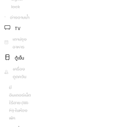
Co, Ltd.
lock
ยินดีรับปรึกษา
และฝากขาย
อ่างอาบน้ำ
อสังหาริมทรัพย์
ทุกประเภท
TV
ไม่มีค่าใช้จ่าย
ล่วงหน้า
เตาปรุง
รับขายฝาก
อาหาร
และจำนอง
อสังหาริมทรัพย์
ตู้เย็น
ในเขตกรุงเทพ
เครื่อง
และปริมณฑล
ดูดควัน
มี
อินเตอร์เน็ต
ไร้สาย (Wi-
Fi) ในห้อง
พัก