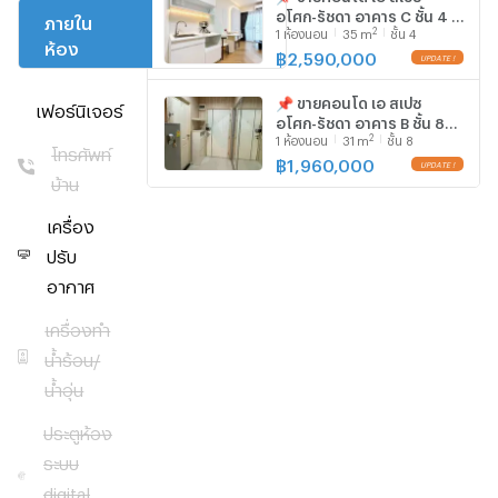
ถึง พ.ค. 68)
อโศก-รัชดา อาคาร C ชั้น 4 1
ภายใน
ภายใน
2
1
ห้องนอน
35
m
ชั้น 4
ห้องนอน ขนาด 35 ตรม ใกล้
- ค่าส่วนกลาง
ห้อง
โครงการ
เซ็นทรัล พระราม 9
฿
2,590,000
ประมาณ 35
บาท/ตร.ม./
📌 ขายคอนโด เอ สเปซ
เฟอร์นิเจอร์
เดือน
อโศก-รัชดา อาคาร B ชั้น 8
2
1
ห้องนอน
31
m
ชั้น 8
สตูดิโอ ขนาด 31 ตรม ใกล้
โทรศัพท์
ราคา:
เซ็นทรัล พระราม 9
฿
1,960,000
บ้าน
2,500,000
บาท
เครื่อง
ค่าธรรมเนียม
ปรับ
การโอน - ฝ่าย
ละครึ่ง
อากาศ
ภาษี - ผู้ขาย
เครื่องทำ
ติดต่อ: คุณเต้อ
น้ำร้อน/
095.974.6515
น้ำอุ่น
Line:
theprideperty
ประตูห้อง
The
ระบบ
Prideperty
digital