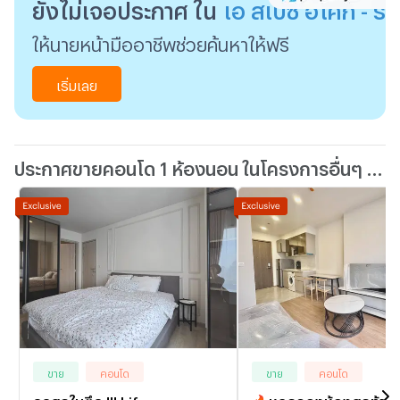
ยังไม่เจอประกาศ ใน
เอ สเปซ อโศก - รั
ให้นายหน้ามืออาชีพช่วยค้นหาให้ฟรี
เริ่มเลย
ประกาศขายคอนโด 1 ห้องนอน ในโครงการอื่นๆ ใกล้เคียง
ขาย
คอนโด
ขาย
คอนโด
ถูกสุดในตึก !!! Life one
🔥หลุดจองห้องสุดท้าย