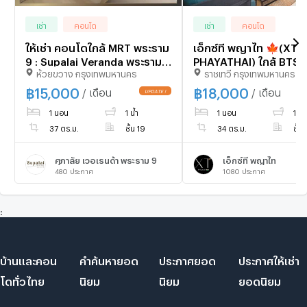
เช่า
คอนโด
เช่า
คอนโด
ให้เช่า คอนโดใกล้ MRT พระราม
เอ็กซ์ที พญาไท 🍁(XT
9 : Supalai Veranda พระราม 9
PHAYATHAI) ใกล้ BTS
ห้วยขวาง กรุงเทพมหานคร
ราชเทวี กรุงเทพมหานคร
: 1 ห้องนอน | ขนาด 37 ตรม. |
🍁 ห้องใหม่ป้ายแดง🍁
ใกล้ KPN Towe เพียง 400
095-2465879
฿
15,000
฿
18,000
/ เดือน
/ เดือน
เมตร
1 นอน
1 น้ำ
1 นอน
1 น้ำ
37 ตร.ม.
ชั้น 19
34 ตร.ม.
ชั้น 
ศุภาลัย เวอเรนด้า พระราม 9
เอ็กซ์ที พญาไท
480
ประกาศ
1080
ประกาศ
:
บ้านและคอน
คำค้นหายอด
ประกาศยอด
ประกาศให้เช่า
โดทั่วไทย
นิยม
นิยม
ยอดนิยม