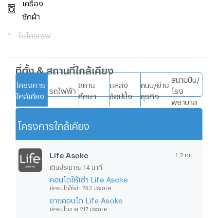
เครื่อง
ซักผ้า
ไมโครเวฟ
ที่ตั้ง & สถานที่ใกล้เคียง
สนามบิน/
โครงการ
สถาน
แหล่ง
ถนน/ย่าน
รถไฟฟ้า
โรง
ใกล้เคียง
ศึกษา
ช้อปปิ้ง
ธุรกิจ
พยาบาล
โครงการใกล้เคียง
แสดงเพิ่มเติม
Life Asoke
1.2 กม.
เดินประมาณ 14 นาที
คอนโดให้เช่า Life Asoke
มีคอนโดให้เช่า 783 ประกาศ
ขายคอนโด Life Asoke
มีคอนโดขาย 217 ประกาศ
ตำแหน่งประกาศที่คุณดูปัจจุบัน