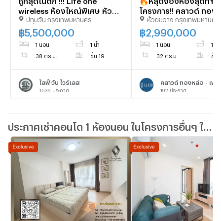
wireless ห้องใหญ่พิเศษ หัวมุม
โครงการ!! คลาวด์ ทองห
ปทุมวัน กรุงเทพมหานคร
ห้วยขวาง กรุงเทพมหานคร
ตรงข้ามบันไดหนีไฟ
เพชรบุรี (Cloud) 1 ห้อ
ห้องน้ำ 32 ตรม. 2.99 ลบ
฿
5,500,000
฿
2,990,000
โอน!! 093-615-5959
1 นอน
1 น้ำ
1 นอน
1 น้ำ
38 ตร.ม.
ชั้น 19
32 ตร.ม.
ชั้น 
ไลฟ์ วัน ไวร์เลส
คลาวด์ ทองหล่อ - เพชร
1539
ประกาศ
192
ประกาศ
ประกาศเช่าคอนโด 1 ห้องนอน ในโครงการอื่นๆ ใกล้เคียง