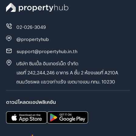
02-026-3049
@propertyhub
support@propertyhub.in.th
บริษัท ซิมเปิ้ล อินเทอร์เน็ต จำกัด
เลขที่ 242,244,246 อาคาร A ชั้น 2 ห้องเลขที่ A210A
ถนนวัชรพล แขวงท่าแร้ง เขตบางเขน กทม. 10230
ดาวน์โหลดแอปพลิเคชัน