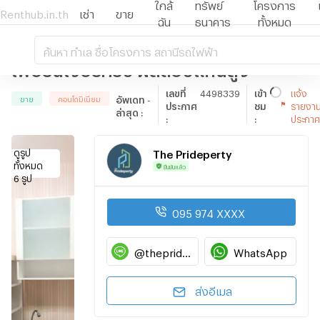
ใกล้
ทรัพย์
โครงการ
Renthub.in.th
เช่า
ขาย
ฉัน
ธนาคาร
ทั้งหมด
ขายพร้อมผู้เช่า A SPACE อโศก-รัชดา 1
ห้องนอน 38 ตรม. ชั้น 7 อาคาร Z
ค้นหา ทำเล ชื่อโครงการ สถานีรถไฟฟ้า
เฟอร์นิเจอร์ครบ ผลตอบแทนสูง
เลขที่
4498339
เข้า
แจ้ง
อัพเดท
-
ขาย
คอนโดมิเนียม
ประกาศ
ชม
รายงา
ล่าสุด
:
:
:
ประกา
ดูรูป
The Prideperty
ทั้งหมด
ยืนยันแล้ว
6 รูป
095 974 XXXX
@theprideperty
WhatsApp
ส่งอีเมล